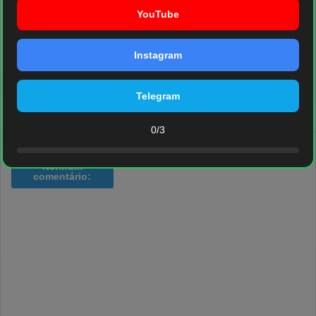
YouTube
SAIU CUPHEAD MOBILE?,
INJUSTIÇE MELHOR JOGO DA
HOLLOW KINGNIT SILKSONG E
LIGA DA JUSTIÇA PARA
Instagram
NOVOS JOGOS INCRÍVEIS PARA
ANDROID E IOS
ANDROID E IOS 2025
Telegram
0/3
Nenhum
comentário: