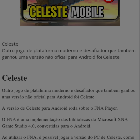
Celeste
Outro jogo de plataforma moderno e desafiador que também
ganhou uma versão não oficial para Android foi Celeste.
Celeste
Outro jogo de plataforma moderno e desafiador que também ganhou
uma versão não oficial para Android foi Celeste.
A versão de Celeste para Android roda sobre o FNA Player.
O FNA é uma implementação das bibliotecas do Microsoft XNA
Game Studio 4.0, convertidas para o Android.
Ao utilizar o FNA, é possível jogar a versão do PC de Celeste, como