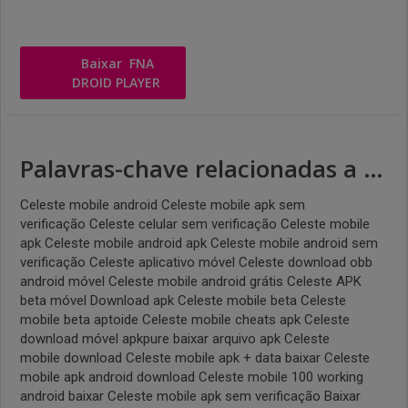
Baixar FNA
DROID PLAYER
Palavras-chave relacionadas a Celeste Mobile
Celeste mobile android
Celeste mobile apk sem
verificação
Celeste celular sem verificação
Celeste mobile
apk
Celeste mobile android apk
Celeste mobile android sem
verificação
Celeste aplicativo móvel
Celeste download obb
android móvel
Celeste mobile android grátis
Celeste APK
beta móvel
Download apk Celeste mobile beta
Celeste
mobile beta aptoide
Celeste mobile cheats apk
Celeste
download móvel apkpure
baixar arquivo apk Celeste
mobile
download Celeste mobile apk + data
baixar Celeste
mobile apk android
download Celeste mobile 100 working
android
baixar Celeste mobile apk sem verificação
Baixar