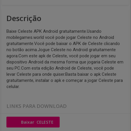
Descrição
Baixe Celeste APK Android gratuitamente.Usando
mobilegames.world você pode jogar Celeste no Android
gratuitamente.Você pode baixar o APK de Celeste clicando
no botão acima.Jogue Celeste no Android gratuitamente
agora.Com este apk de Celeste, você pode jogar em seu
dispositivo Android da mesma forma que jogaria Celeste em
seu PC.Com esta edição Android de Celeste, você pode
levar Celeste para onde quiser.Basta baixar o apk Celeste
gratuitamente, instalar o apk e começar a jogar Celeste para
celular.
LINKS PARA DOWNLOAD
Baixar CELESTE