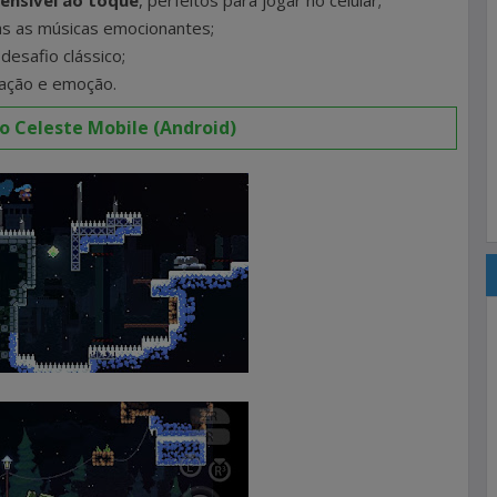
ensível ao toque
, perfeitos para jogar no celular;
as as músicas emocionantes;
desafio clássico;
ração e emoção.
 Celeste Mobile (Android)