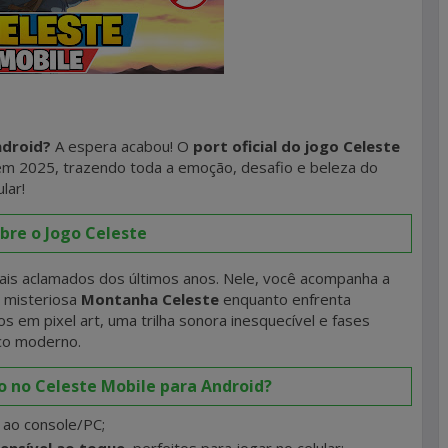
ndroid?
A espera acabou! O
port oficial do jogo Celeste
em 2025, trazendo toda a emoção, desafio e beleza do
lar!
bre o Jogo Celeste
is aclamados dos últimos anos. Nele, você acompanha a
a misteriosa
Montanha Celeste
enquanto enfrenta
os em pixel art, uma trilha sonora inesquecível e fases
ico moderno.
 no Celeste Mobile para Android?
s ao console/PC;