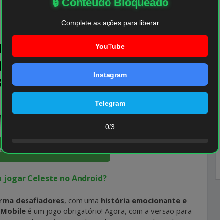
🔒 Conteúdo Bloqueado
Complete as ações para liberar
YouTube
Instagram
Telegram
0/3
eleste Mobile (Android)
a jogar Celeste no Android?
orma desafiadores
, com uma
história emocionante e
 Mobile
é um jogo obrigatório! Agora, com a versão para