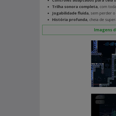
Controles adaptados para tela s
Trilha sonora completa
, com tod
Jogabilidade fluida
, sem perder o 
História profunda
, cheia de supe
Imagens do