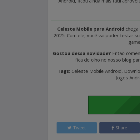
Android, ficou ainda mais fácil aprove
Celeste Mobile para Android
chega 
2025. Com ele, você vai poder testar su
games
Gostou dessa novidade?
Então coment
fica de olho no nosso blog pa
Tags:
Celeste Mobile Android, Downlo
Jogos Andr
Tweet
Share