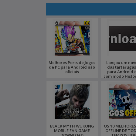
Melhores Ports de Jogos
Lançou um nov
de PC para Android não
das tartarugas
oficiais
para Android o
com modo Histór
zerar
BLACK MYTH WUKONG
OS 10 MELHORE
MOBILE FAN GAME
OFFLINE DE TO
DOWNLOAD
TEMPOS! JO