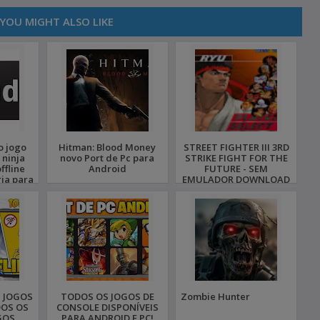
YOU MIGHT ALSO LIKE
o jogo
Hitman: Blood Money
STREET FIGHTER III 3RD
 ninja
novo Port de Pc para
STRIKE FIGHT FOR THE
ffline
Android
FUTURE - SEM
ia para
EMULADOR DOWNLOAD
PARA CELULAR
ANDROID
S JOGOS
TODOS OS JOGOS DE
Zombie Hunter
DOS OS
CONSOLE DISPONÍVEIS
GOS
PARA ANDROID E PC!