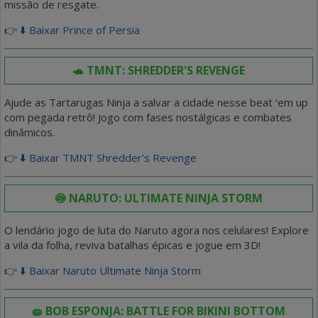
missão de resgate.
👉
⬇️ Baixar Prince of Persia
🐢 TMNT: SHREDDER'S REVENGE
Ajude as Tartarugas Ninja a salvar a cidade nesse beat ‘em up
com pegada retrô! Jogo com fases nostálgicas e combates
dinâmicos.
👉
⬇️ Baixar TMNT Shredder's Revenge
🍥 NARUTO: ULTIMATE NINJA STORM
O lendário jogo de luta do Naruto agora nos celulares! Explore
a vila da folha, reviva batalhas épicas e jogue em 3D!
👉
⬇️ Baixar Naruto Ultimate Ninja Storm
🧽 BOB ESPONJA: BATTLE FOR BIKINI BOTTOM