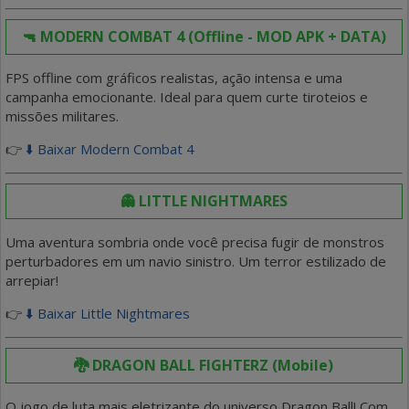
🔫 MODERN COMBAT 4 (Offline - MOD APK + DATA)
FPS offline com gráficos realistas, ação intensa e uma
campanha emocionante. Ideal para quem curte tiroteios e
missões militares.
👉
⬇️ Baixar Modern Combat 4
👻 LITTLE NIGHTMARES
Uma aventura sombria onde você precisa fugir de monstros
perturbadores em um navio sinistro. Um terror estilizado de
arrepiar!
👉
⬇️ Baixar Little Nightmares
🐉 DRAGON BALL FIGHTERZ (Mobile)
O jogo de luta mais eletrizante do universo Dragon Ball! Com