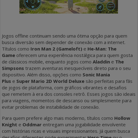
Jogos offline continuam sendo uma ótima opção para quem
busca diversão sem depender de conexão com a internet.
Títulos como
Iron Man 2 (Gameloft)
e
He-Man: The
Game
oferecem uma experiência nostálgica para quem gosta
de clássicos mobile, enquanto jogos como
Aladdin
e
The
Simpsons
trazem aventuras inesquecíveis direto para o seu
dispositivo. Além disso, opções como
Sonic Mania
Plus
e
Super Mario 2D World Deluxe
são perfeitas para fãs
de jogos de plataforma, com gráficos vibrantes e desafios
que remetem à era dos consoles retrô. Esses jogos são ideais
para viagens, momentos de descanso ou simplesmente para
evitar problemas de instabilidade de conexão.
Para quem prefere algo mais moderno, títulos como
Hollow
Knight
e
Oddmar
entregam uma jogabilidade envolvente
com histórias ricas e visuais impressionantes. Já quem busca
desafios diferentes pode experimentar
Hero Time
ou o