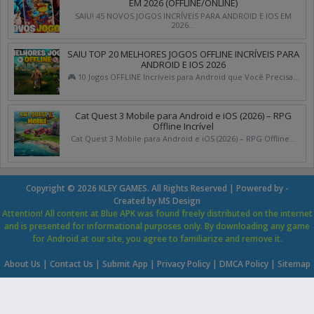
EM 2026 (OFFLINE/ONLINE)
SAIU! 45 NOVOS JOGOS INCRÍVEIS PARA ANDROID E IOS EM
2026...
SAIU TOP 20 MELHORES JOGOS OFFLINE INCRÍVEIS PARA
ANDROID E IOS 2026
🎮 10 Jogos OFFLINE Incríveis para Android que Você Precisa...
Cat Quest 3 Mobile para Android e iOS (2026) – RPG
Offline Incrível
Cat Quest 3 Mobile para Android e iOS (2026) – RPG Offline...
Copyright ©
2026
KLEY GAMES
. All Rights Reserved | Powered by -
Created by
MS Design
Attention! All content at Blue APK was found freely distributed on the internet
and is presented for informational purposes only. By downloading any game
for Android at our site, you agree to familiarize and remove it.
About Us
|
Contact Us
|
Submit App
|
Privacy Policy
|
DMCA Policy
|
Sitemap